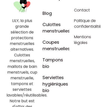
Contact
Blog
LILY, la plus
Politique de
Culottes
grande
confidentialité
menstruelles
sélection de
Mentions
protections
Coupes
légales
menstruelles
menstruelles
alternatives.
Culottes
Tampons
menstruelles,
bio
maillots de bain
menstruels, cup
Serviettes
menstruelle,
tampons et
hygiéniques
serviettes
bio
lavables/réutilisables.
Notre but est
d'offrir des