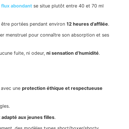
n
flux abondant
se situe plutôt entre 40 et 70 ml
t être portées pendant environ
12 heures d’affilée
.
r menstruel pour connaître son absorption et ses
cune fuite, ni odeur,
ni sensation d’humidité
.
s avec une
protection éthique et respectueuse
gles.
 adapté aux jeunes filles
.
vement, des modèles types short/boxer/shorty.