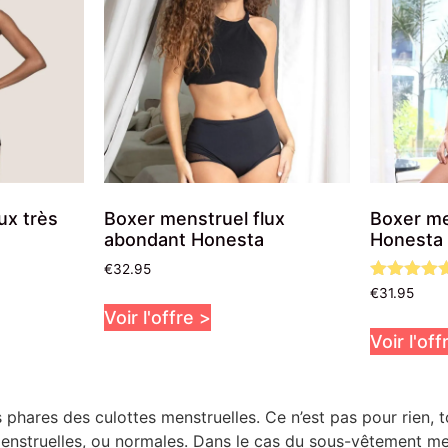
ux très
Boxer menstruel flux
Boxer me
abondant Honesta
Honesta
€
32.95
Note
€
31.95
5.00
Voir l'offre >
sur 5
Voir l'off
 phares des culottes menstruelles. Ce n’est pas pour rien, 
enstruelles, ou normales. Dans le cas du sous-vêtement menst