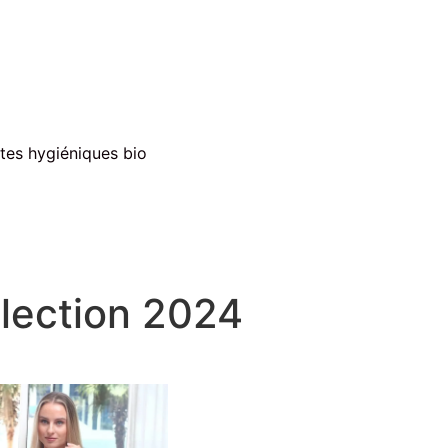
ttes hygiéniques bio
élection 2024