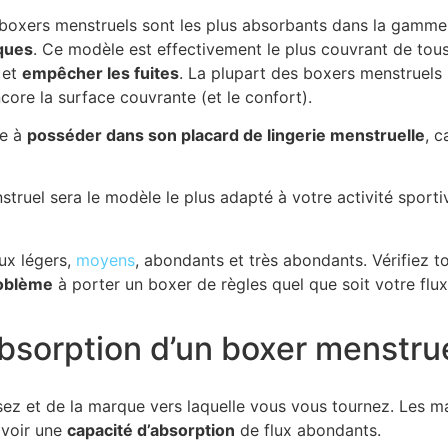
s boxers menstruels sont les plus absorbants dans la gamm
ques
. Ce modèle est effectivement le plus couvrant de tou
 et
empêcher les fuites
. La plupart des boxers menstruels
ore la surface couvrante (et le confort).
le à
posséder dans son placard de lingerie menstruelle
, c
nstruel sera le modèle le plus adapté à votre activité sport
ux légers,
moyens
, abondants et très abondants. Vérifiez
oblème
à porter un boxer de règles quel que soit votre flux
absorption d’un boxer menstrue
sez et de la marque vers laquelle vous vous tournez. Les 
avoir une
capacité d’absorption
de flux abondants.