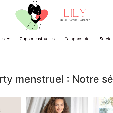
les
Cups menstruelles
Tampons bio
Servie
rty menstruel : Notre s