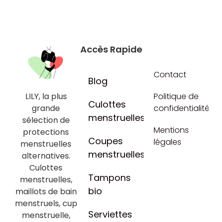
Accès Rapide
Contact
Blog
LILY, la plus
Politique de
Culottes
grande
confidentialité
menstruelles
sélection de
Mentions
protections
Coupes
légales
menstruelles
menstruelles
alternatives.
Culottes
Tampons
menstruelles,
bio
maillots de bain
menstruels, cup
Serviettes
menstruelle,