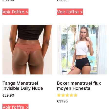
€
35.00
€
38.90
Voir l'offre >
Voir l'offre >
Tanga Menstruel
Boxer menstruel flux
Invisible Daily Nude
moyen Honesta
€
29.90
Note
€
31.95
5.00
Voir l'offre >
sur 5